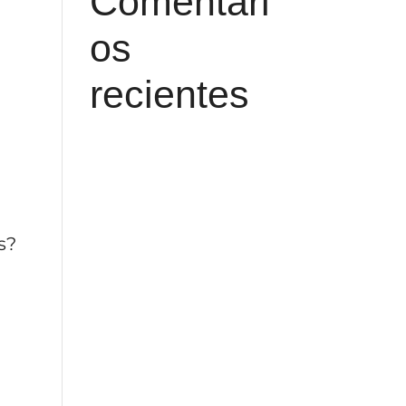
Comentari
os
recientes
s?