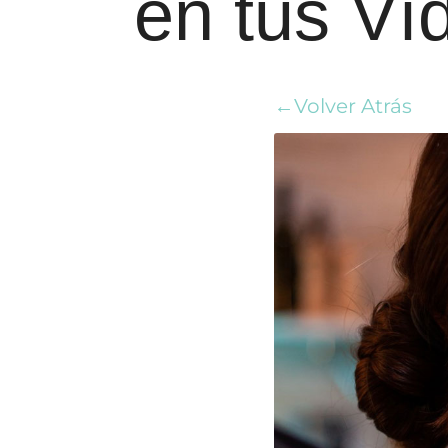
en tus Ví
←Volver Atrás