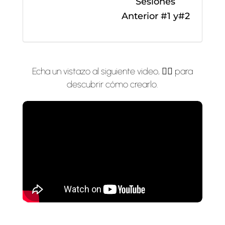
Sesiones
Anterior #1 y#2
Echa un vistazo al siguiente video, 👇🏼 para
descubrir cómo crearlo.