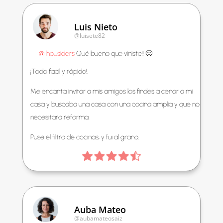
Luis Nieto
@luisete82
@ housiders
Qué bueno que viniste!! 🙂
¡Todo fácil y rápido!.
Me encanta invitar a mis amigos los findes a cenar a mi
casa y buscaba una casa con una cocina amplia y que no
necesitara reforma.
Puse el filtro de cocinas, y fui al grano.
Auba Mateo
@aubamateosaiz