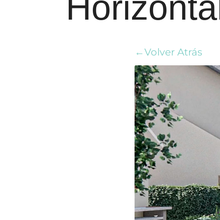
Horizonta
←Volver Atrás