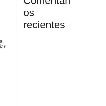
Comentari
os
recientes
ha
iar