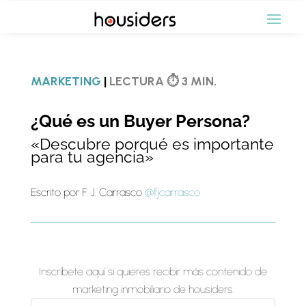
MARKETING
|
LECTURA ⏱ 3 MIN.
¿Qué es un Buyer Persona
?
«Descubre porqué es importante
para tu agencia»
Escrito por F. J. Carrasco
@fjcarrasco
Inscríbete aquí si quieres recibir más contenido de
marketing inmobiliario de housiders.