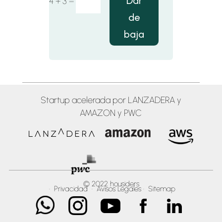
Dar
=
4 + 3
de
baja
Startup acelerada por LANZADERA y
AMAZON y PWC
© 2022 housiders
·
Privacidad
·
Avisos Legales
·
Sitemap