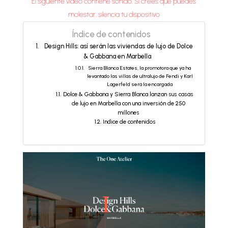
El siguiente video contiene sonido. Si crees que puedes
molestar, silencia tu dispositivo
Índice de contenidos
Design Hills: así serán las viviendas de lujo de Dolce
& Gabbana en Marbella
Sierra Blanca Estates, la promotora que ya ha
levantado las villas de ultralujo de Fendi y Karl
Lagerfeld será la encargada
Dolce & Gabbana y Sierra Blanca lanzan sus casas
de lujo en Marbella con una inversión de 250
millones
Indice de contenidos