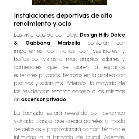
Instalaciones deportivas de alto
rendimiento y ocio
Las viviendas del complejo
Design Hills Dolce
& Gabbana Marbella
contarán con
imponentes dormitorios con vestidores y
baños con vistas al mar, amplios salones y
comedores que se abren a espacios
exteriores privados, terrazas en la azotea con
piscinas y solariums. Además, la mayoría de
las residencias tendrán acceso a las mismas
en
ascensor privado
.
La fachada estará revestida con cerámica
vidriada blanca, que creará paneles a modo
de celosías y proporcionará confort térmico e
intimidad a la fachada de cristal. Además,