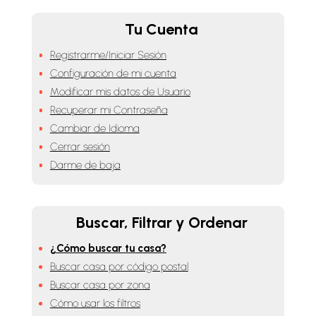
Tu Cuenta
Registrarme/Iniciar Sesión
Configuración de mi cuenta
Modificar mis datos de Usuario
Recuperar mi Contraseña
Cambiar de Idioma
Cerrar sesión
Darme de baja
Buscar, Filtrar y Ordenar
¿Cómo buscar tu casa?
Buscar casa por código postal
Buscar casa por zona
Cómo usar los filtros