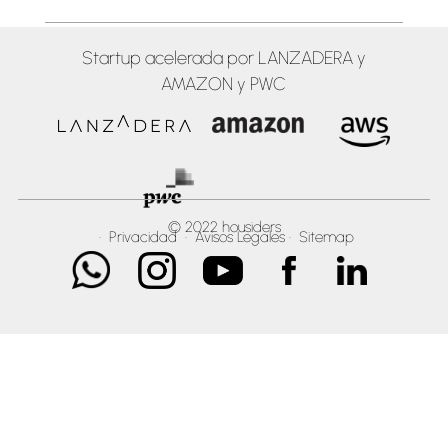
Startup acelerada por LANZADERA y
AMAZON y PWC
© 2022 housiders
·
Privacidad
·
Avisos Legales
·
Sitemap