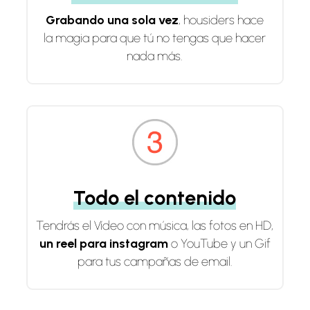
Grabando una sola vez
, housiders hace
la magia para que tú no tengas que hacer
nada más.
Todo el contenido
Tendrás el Vídeo con música, las fotos en HD,
un reel para instagram
o YouTube y un Gif
para tus campañas de email.